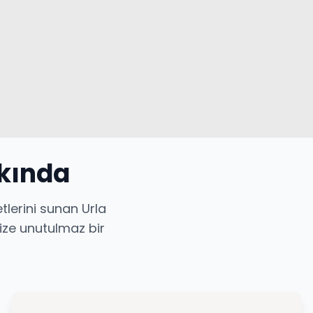
kkında
tlerini sunan Urla
mize unutulmaz bir