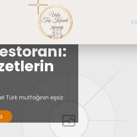
Ca
estoranı:
zetlerin
sel Türk mutfağının eşsiz
p