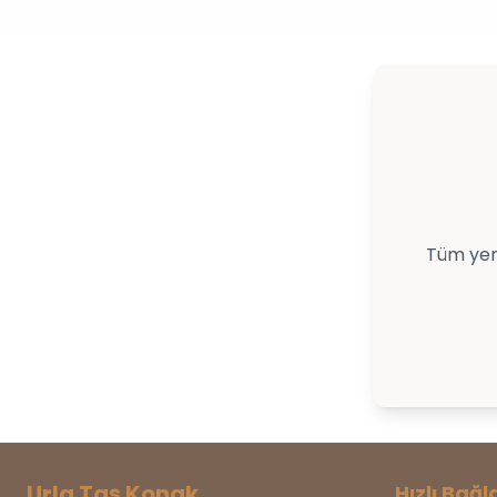
Tüm yem
Urla Taş Konak
Hızlı Bağl